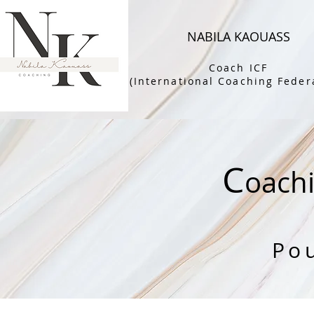
NABILA KAOUASS
Coach ICF
(International Coaching Feder
C
oach
Pou